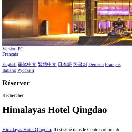
Version PC
Français
English
简体中文
繁體中文
日本語
한국어
Deutsch
Français
Italiano
Русский
Réserver
Rechercher
Himalayas Hotel Qingdao
Himalayas Hotel Qingdao
, Il est situé dans le Centre culturel du